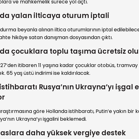
olara ve mahkemelik sürece yol açtı.
da yalan ilticaya oturum iptali
durma beyanla alınan iltica oturumlarının iptal edilebilec
, sahte hikâye satan danışman dosyasından çıktı.
da çocuklara toplu taşıma ücretsiz ol
27’den itibaren 11 yaşına kadar çocuklar otobüs, tramva
k. 65 yaş üstü indirimi ise kaldırılacak.
istihbaratı Rusya’nın Ukrayna’yı işgal 
or
araştırmasına göre Hollanda istihbaratı, Putin’e yakın bir
a’nın Ukrayna’yı işgalini beklemedi.
aslara daha yüksek vergiye destek