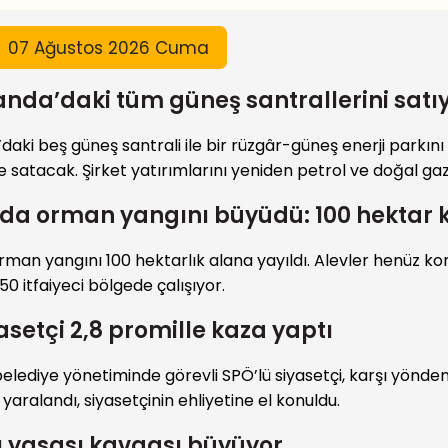
07 Ağustos 2026 Cuma
landa’daki tüm güneş santrallerini satı
’daki beş güneş santrali ile bir rüzgâr-güneş enerji parkını
e satacak. Şirket yatırımlarını yeniden petrol ve doğal gaz
da orman yangını büyüdü: 100 hektar k
rman yangını 100 hektarlık alana yayıldı. Alevler henüz kon
0 itfaiyeci bölgede çalışıyor.
asetçi 2,8 promille kaza yaptı
elediye yönetiminde görevli SPÖ’lü siyasetçi, karşı yönde
şi yaralandı, siyasetçinin ehliyetine el konuldu.
 yasası kavgası büyüyor