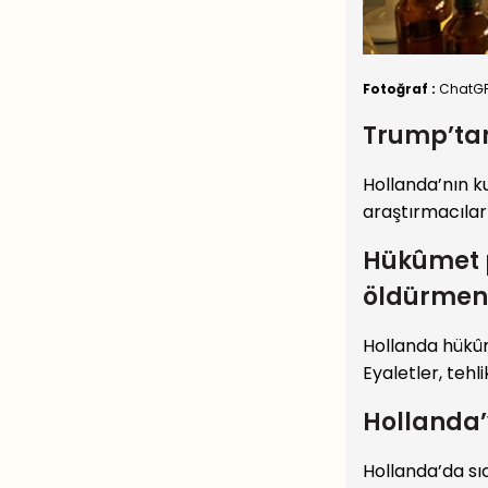
Fotoğraf :
ChatG
Trump’tan
Hollanda’nın 
araştırmacıları
Hükûmet 
öldürmeni
Hollanda hükûm
Eyaletler, tehl
Hollanda’
Hollanda’da sı