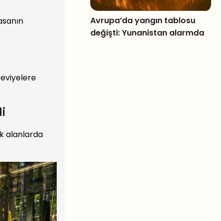
Avrupa’da yangın tablosu
asanın
değişti: Yunanistan alarmda
seviyelere
i
ik alanlarda