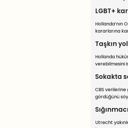
LGBT+ kar
Hollanda’nın O
kararlarına kar
Taşkın yo
Hollanda hükûm
verebilmesini i
Sokakta sa
CBS verilerine
gördüğünü söyl
Sığınmacı
Utrecht yakınl