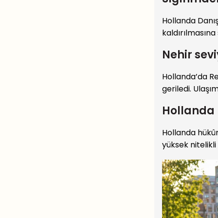
Hollanda Danış
kaldırılmasına 
Nehir sev
Hollanda’da Re
geriledi. Ulaşım
Hollanda 
Hollanda hükûme
yüksek nitelikl