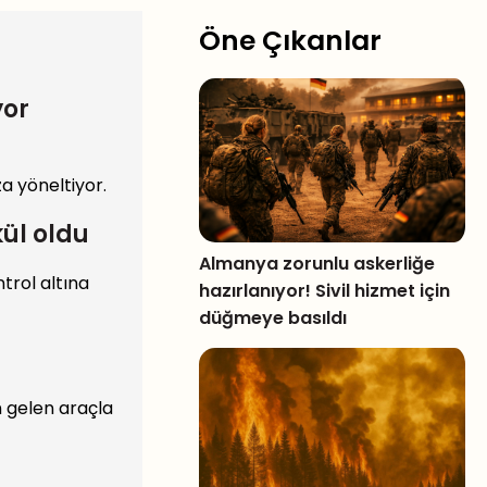
Öne Çıkanlar
yor
a yöneltiyor.
ül oldu
Almanya zorunlu askerliğe
trol altına
hazırlanıyor! Sivil hizmet için
düğmeye basıldı
n gelen araçla