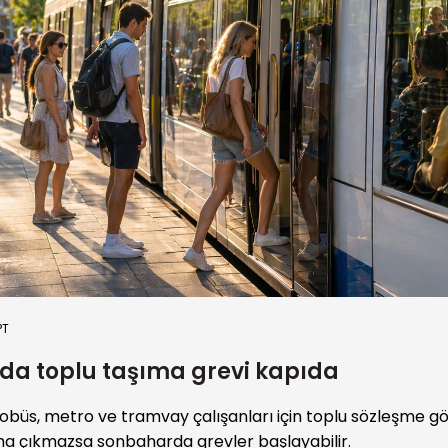
PT
da toplu taşıma grevi kapıda
obüs, metro ve tramvay çalışanları için toplu sözleşme g
ma çıkmazsa sonbaharda grevler başlayabilir.