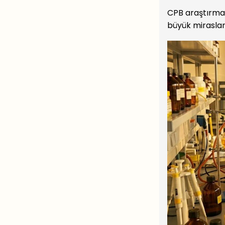
CPB araştırması
büyük miraslard