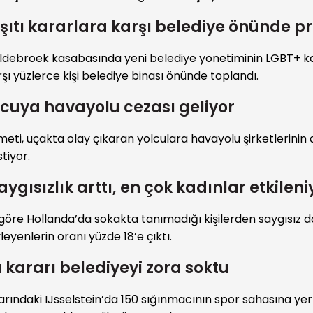
şıtı kararlara karşı belediye önünde p
ldebroek kasabasında yeni belediye yönetiminin LGBT+ ka
şı yüzlerce kişi belediye binası önünde toplandı.
lcuya havayolu cezası geliyor
eti, uçakta olay çıkaran yolculara havayolu şirketlerinin
stiyor.
ygısızlık arttı, en çok kadınlar etkileni
 göre Hollanda’da sokakta tanımadığı kişilerden saygısız 
eyenlerin oranı yüzde 18’e çıktı.
 kararı belediyeyi zora soktu
arındaki IJsselstein’da 150 sığınmacının spor sahasına yerl