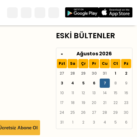
ESKİ BÜLTENLER
Ağustos 2026
«
Pzt
Sa
Çr
Pr
Cu
Ct
Pz
27
28
29
30
31
1
2
3
4
5
6
7
8
9
10
11
12
13
14
15
16
17
18
19
20
21
22
23
24
25
26
27
28
29
30
31
1
2
3
4
5
6