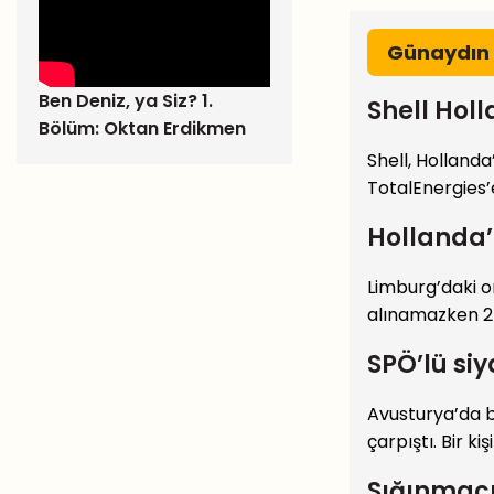
Günaydın
Ben Deniz, ya Siz? 1.
Shell Hol
Bölüm: Oktan Erdikmen
Shell, Hollanda
TotalEnergies’
Hollanda’
Limburg’daki o
alınamazken 25
SPÖ’lü siy
Avusturya’da b
çarpıştı. Bir ki
Sığınmacı