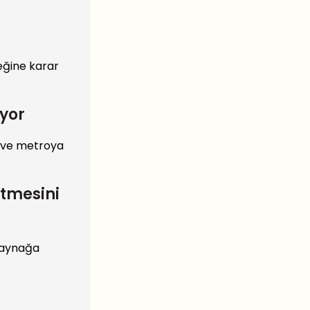
eğine karar
uyor
y ve metroya
etmesini
 kaynağa