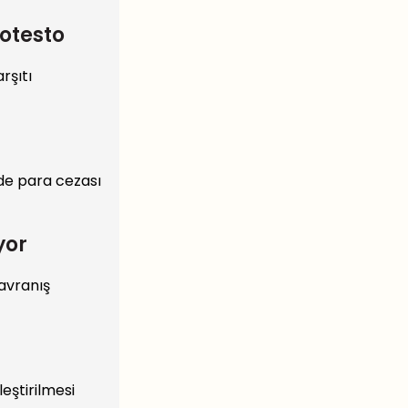
rotesto
rşıtı
 de para cezası
yor
davranış
eştirilmesi