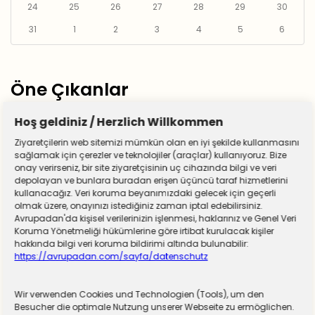
24
25
26
27
28
29
30
31
1
2
3
4
5
6
Öne Çıkanlar
Hoş geldiniz / Herzlich Willkommen
Ziyaretçilerin web sitemizi mümkün olan en iyi şekilde kullanmasını
sağlamak için çerezler ve teknolojiler (araçlar) kullanıyoruz. Bize
onay verirseniz, bir site ziyaretçisinin uç cihazında bilgi ve veri
depolayan ve bunlara buradan erişen üçüncü taraf hizmetlerini
kullanacağız. Veri koruma beyanımızdaki gelecek için geçerli
olmak üzere, onayınızı istediğiniz zaman iptal edebilirsiniz.
Avrupadan'da kişisel verilerinizin işlenmesi, haklarınız ve Genel Veri
Koruma Yönetmeliği hükümlerine göre irtibat kurulacak kişiler
hakkında bilgi veri koruma bildirimi altında bulunabilir:
https://avrupadan.com/sayfa/datenschutz
Wir verwenden Cookies und Technologien (Tools), um den
Almanya zorunlu askerliğe hazırlanıyor! Sivil
Besucher die optimale Nutzung unserer Webseite zu ermöglichen.