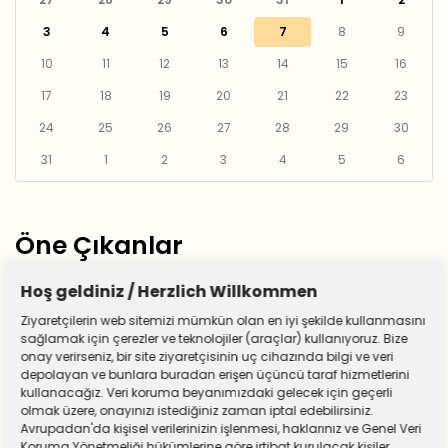
3
4
5
6
7
8
9
10
11
12
13
14
15
16
17
18
19
20
21
22
23
24
25
26
27
28
29
30
31
1
2
3
4
5
6
Öne Çıkanlar
Hoş geldiniz / Herzlich Willkommen
Ziyaretçilerin web sitemizi mümkün olan en iyi şekilde kullanmasını
sağlamak için çerezler ve teknolojiler (araçlar) kullanıyoruz. Bize
onay verirseniz, bir site ziyaretçisinin uç cihazında bilgi ve veri
depolayan ve bunlara buradan erişen üçüncü taraf hizmetlerini
kullanacağız. Veri koruma beyanımızdaki gelecek için geçerli
olmak üzere, onayınızı istediğiniz zaman iptal edebilirsiniz.
Avrupadan'da kişisel verilerinizin işlenmesi, haklarınız ve Genel Veri
Koruma Yönetmeliği hükümlerine göre irtibat kurulacak kişiler