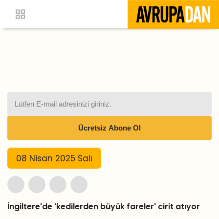
08 Nisan 2025 Salı
İngiltere'de 'kedilerden büyük fareler' cirit atıyor