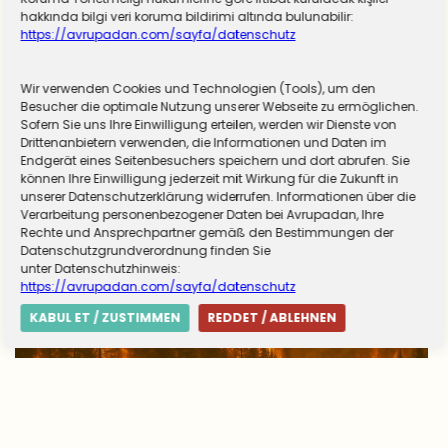
hakkında bilgi veri koruma bildirimi altında bulunabilir:
https://avrupadan.com/sayfa/datenschutz
Wir verwenden Cookies und Technologien (Tools), um den
Almanya zorunlu askerliğe hazırlanıyor! Sivil
Besucher die optimale Nutzung unserer Webseite zu ermöglichen.
Sofern Sie uns Ihre Einwilligung erteilen, werden wir Dienste von
hizmet için düğmeye basıldı
Drittenanbietern verwenden, die Informationen und Daten im
Endgerät eines Seitenbesuchers speichern und dort abrufen. Sie
können Ihre Einwilligung jederzeit mit Wirkung für die Zukunft in
unserer Datenschutzerklärung widerrufen. Informationen über die
Verarbeitung personenbezogener Daten bei Avrupadan, Ihre
Rechte und Ansprechpartner gemäß den Bestimmungen der
Datenschutzgrundverordnung finden Sie
unter Datenschutzhinweis:
https://avrupadan.com/sayfa/datenschutz
KABUL ET / ZUSTIMMEN
REDDET / ABLEHNEN
Avrupa’da yangın tablosu değişti: Yunanistan