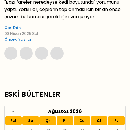
"Bazı fareler neredeyse kedi boyutunda" yorumunu
yaptı. Yetkililer, çöplerin toplanması için bir an önce
çözüm bulunması gerektiğini vurguluyor.
Geri Dön
08 Nisan 2025 Salı
Önceki Yazılar
ESKİ BÜLTENLER
Ağustos 2026
«
Pzt
Sa
Çr
Pr
Cu
Ct
Pz
27
28
29
30
31
1
2