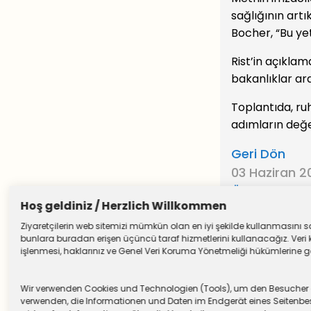
sağlığının art
Bocher, “Bu yet
Rist’in açıklam
bakanlıklar ar
Toplantıda, ruh
adımların değe
Geri Dön
03 Haziran 
Önceki Yazıl
Hoş geldiniz / Herzlich Willkommen
Ziyaretçilerin web sitemizi mümkün olan en iyi şekilde kullanmasını sağ
bunlara buradan erişen üçüncü taraf hizmetlerini kullanacağız. Veri k
işlenmesi, haklarınız ve Genel Veri Koruma Yönetmeliği hükümlerine göre
Wir verwenden Cookies und Technologien (Tools), um den Besucher die
verwenden, die Informationen und Daten im Endgerät eines Seitenbesu