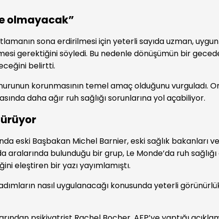
de olmayacak”
kısıtlamanın sona erdirilmesi için yeterli sayıda uzman, uygun
ilmesi gerektiğini söyledi. Bu nedenle dönüşümün bir geced
eğini belirtti.
nurunun korunmasının temel amaç olduğunu vurguladı. Ona
asında daha ağır ruh sağlığı sorunlarına yol açabiliyor.
 sürüyor
nda eski Başbakan Michel Barnier, eski sağlık bakanları ve
 da aralarında bulunduğu bir grup, Le Monde’da ruh sağlığı
iğini eleştiren bir yazı yayımlamıştı.
adımların nasıl uygulanacağı konusunda yeterli görünürlü
arından psikiyatrist Rachel Bocher, AFP’ye yaptığı açıkla