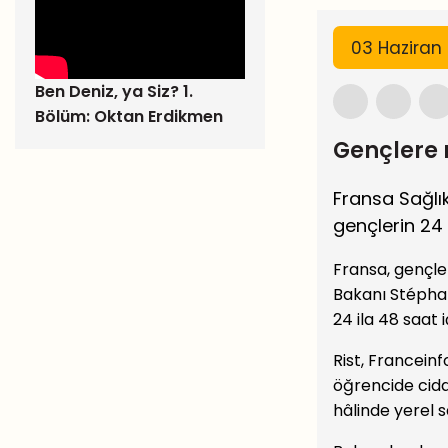
03 Hazira
Ben Deniz, ya Siz? 1.
Bölüm: Oktan Erdikmen
Gençlere 
Fransa Sağlık
gençlerin 24 
Fransa, gençler
Bakanı Stéphani
24 ila 48 saat 
Rist, Francein
öğrencide cidd
hâlinde yerel 