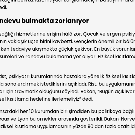
edi.
andevu bulmakta zorlanıyor
ağlığı hizmetlerine erişim hâlâ zor. Çocuk ve ergen psikiya
nin yaklaşık üçte birini kaybetti. Gençlerin önemli bir böl
rken tedaviye ulaşmakta güçlük çekiyor. En büyük sorunla
üreleri ve randevu bulamama yer alıyor. Fiziksel kısıtla
ist, psikiyatri kurumlarında hastalara yönelik fiziksel kısıt
a sona erdirmek istediklerini açıkladı. Rist, bu uygulamanı
r için travmatik olduğunu söyledi. Bakan, “Bugün açıklıyo
ksel kısıtlama hedefine ilerlemeliyiz” dedi.
nsa’daki her 10 kurumdan biri şimdiden bu politikaya bağlılık
eaux ve Lyon bu örnekler arasında gösterildi. Bakan, Norv
fiziksel kısıtlama uygulamasının yüzde 90’dan fazla azaltıld