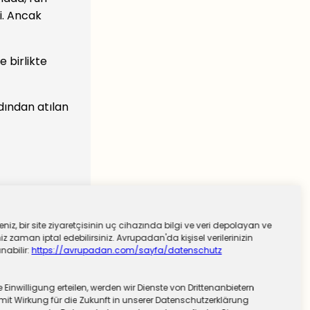
i. Ancak
e birlikte
rdından atılan
niz, bir site ziyaretçisinin uç cihazında bilgi ve veri depolayan ve
 zaman iptal edebilirsiniz. Avrupadan'da kişisel verilerinizin
nabilir:
https://avrupadan.com/sayfa/datenschutz
nwilligung erteilen, werden wir Dienste von Drittenanbietern
mit Wirkung für die Zukunft in unserer Datenschutzerklärung