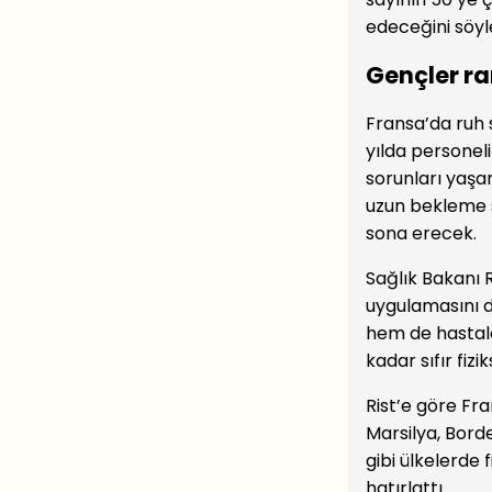
edeceğini söyl
Gençler r
Fransa’da ruh s
yılda personeli
sorunları yaşa
uzun bekleme s
sona erecek.
Sağlık Bakanı R
uygulamasını d
hem de hastala
kadar sıfır fizi
Rist’e göre Fra
Marsilya, Bord
gibi ülkelerde 
hatırlattı.