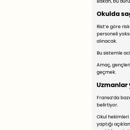
Bakan, bu duru
Okulda sağ
Rist’e göre ri
personeli yoks
alınacak.
Bu sistemle ac
Amaç, gençler
geçmek.
Uzmanlar y
Fransa’da bazı 
belirtiyor.
Okul hekimleri
yaptığı açıkla