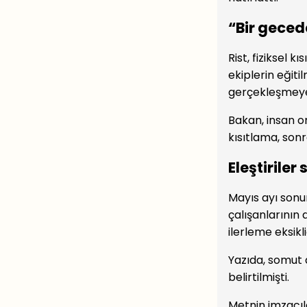
“Bir gece
Rist, fiziksel 
ekiplerin eğit
gerçekleşmeyec
Bakan, insan o
kısıtlama, sonr
Eleştiriler
Mayıs ayı sonu
çalışanlarının
ilerleme eksikl
Yazıda, somut 
belirtilmişti.
Metnin imzacıl