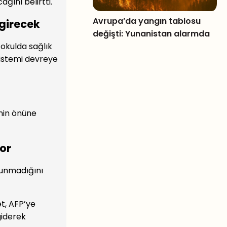
ğını belirtti.
Avrupa’da yangın tablosu
 girecek
değişti: Yunanistan alarmda
 okulda sağlık
sistemi devreye
nin önüne
yor
ulunmadığını
t, AFP’ye
giderek