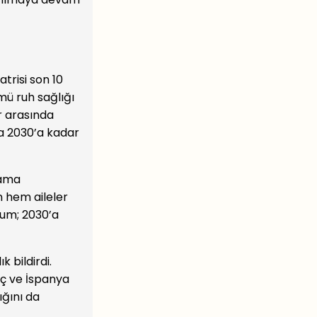
trisi son 10
ümü ruh sağlığı
r arasında
ma 2030’a kadar
lama
n hem aileler
rum; 2030’a
 bildirdi.
eç ve İspanya
ığını da