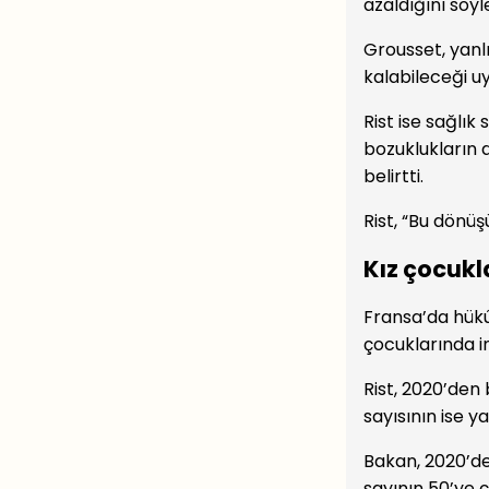
azaldığını söyle
Grousset, yanl
kalabileceği u
Rist ise sağlık
bozuklukların 
belirtti.
Rist, “Bu dönü
Kız çocukla
Fransa’da hükû
çocuklarında in
Rist, 2020’den b
sayısının ise ya
Bakan, 2020’de
sayının 50’ye ç