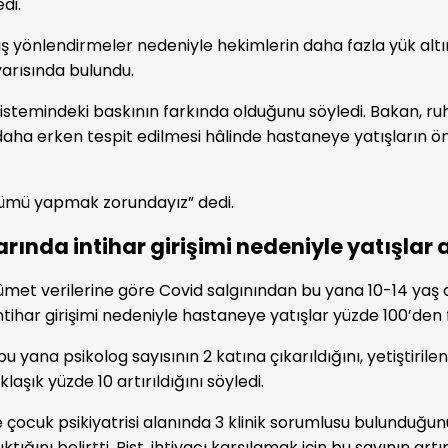
di.
ış yönlendirmeler nedeniyle hekimlerin daha fazla yük alt
yarısında bulundu.
 sistemindeki baskının farkında olduğunu söyledi. Bakan, ru
daha erken tespit edilmesi hâlinde hastaneye yatışların ö
şümü yapmak zorundayız” dedi.
rında intihar girişimi nedeniyle yatışlar a
met verilerine göre Covid salgınından bu yana 10-14 yaş a
tihar girişimi nedeniyle hastaneye yatışlar yüzde 100’den f
u yana psikolog sayısının 2 katına çıkarıldığını, yetiştirilen
klaşık yüzde 10 artırıldığını söyledi.
 çocuk psikiyatrisi alanında 3 klinik sorumlusu bulunduğu
ıktığını belirtti. Rist, ihtiyacı karşılamak için bu sayının a