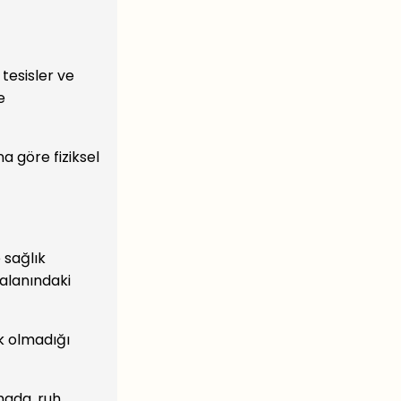
 tesisler ve
e
 göre fiziksel
 sağlık
 alanındaki
k olmadığı
mada, ruh