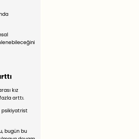
ında
hsal
nlenebileceğini
rttı
rası kız
azla arttı.
 psikiyatrist
nu, bugün bu
rtırılmaya devam