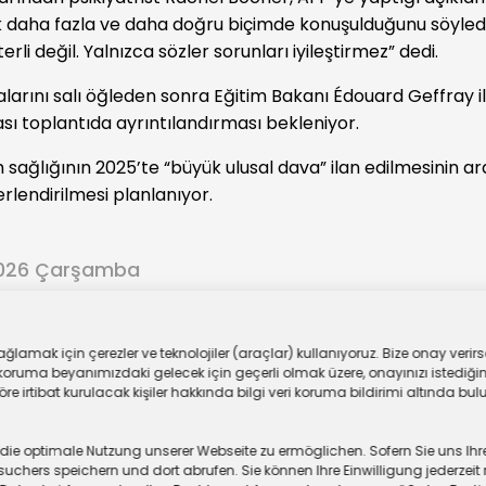
ık daha fazla ve daha doğru biçimde konuşulduğunu söyled
erli değil. Yalnızca sözler sorunları iyileştirmez” dedi.
alarını salı öğleden sonra Eğitim Bakanı Édouard Geffray il
ası toplantıda ayrıntılandırması bekleniyor.
 sağlığının 2025’te “büyük ulusal dava” ilan edilmesinin a
rlendirilmesi planlanıyor.
2026 Çarşamba
ar
lamak için çerezler ve teknolojiler (araçlar) kullanıyoruz. Bize onay verirse
oruma beyanımızdaki gelecek için geçerli olmak üzere, onayınızı istediğiniz
 irtibat kurulacak kişiler hakkında bilgi veri koruma bildirimi altında bulu
 optimale Nutzung unserer Webseite zu ermöglichen. Sofern Sie uns Ihre Ei
chers speichern und dort abrufen. Sie können Ihre Einwilligung jederzeit 