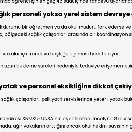
mda öğrenci için en geç 48 saat içinde randevu ayarlanaca
lık personeli yoksa yerel sistem devreye
skli durumu bir öğretmen ya da okul müdürü fark ederse ve
a, bölgedeki sağlık çalışanları arasında bir koordinasyon 
il vakalar için randevu boşluğu açılması hedefleniyor.
in uzun bekleme süreleri nedeniyle tedaviye erişememesi
atak ve personel eksikliğine dikkat çeki
sağlık çalışanları, psikiyatri servislerinde yeterli yatak b
 sendikası SNMSU-UNSA’nın eş sekreteri Jocelyne Grousse
mada, ağır vakaların arttığını ancak okul hekimi sayısının 