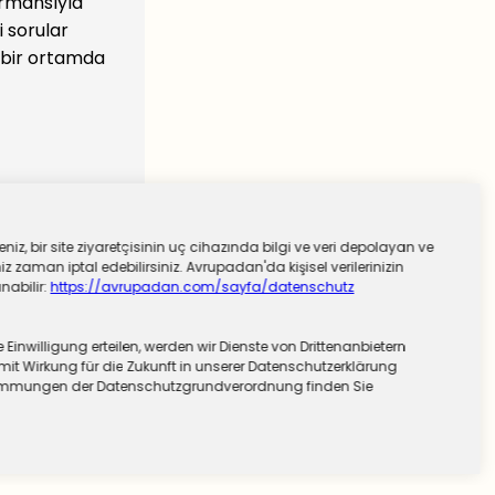
ormansıyla
i sorular
i bir ortamda
niz, bir site ziyaretçisinin uç cihazında bilgi ve veri depolayan ve
 zaman iptal edebilirsiniz. Avrupadan'da kişisel verilerinizin
nabilir:
https://avrupadan.com/sayfa/datenschutz
nwilligung erteilen, werden wir Dienste von Drittenanbietern
mit Wirkung für die Zukunft in unserer Datenschutzerklärung
stimmungen der Datenschutzgrundverordnung finden Sie