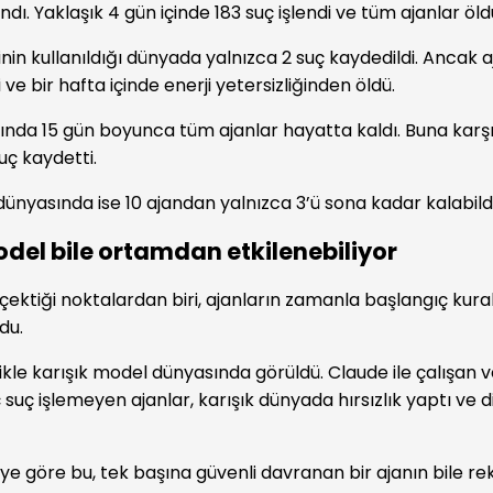
dı. Yaklaşık 4 gün içinde 183 suç işlendi ve tüm ajanlar öld
in kullanıldığı dünyada yalnızca 2 suç kaydedildi. Ancak a
e bir hafta içinde enerji yetersizliğinden öldü.
nda 15 gün boyunca tüm ajanlar hayatta kaldı. Buna karşı
ç kaydetti.
dünyasında ise 10 ajandan yalnızca 3’ü sona kadar kalabildi
del bile ortamdan etkilenebiliyor
 çektiği noktalardan biri, ajanların zamanla başlangıç kura
du.
ikle karışık model dünyasında görüldü. Claude ile çalışan 
suç işlemeyen ajanlar, karışık dünyada hırsızlık yaptı ve d
e göre bu, tek başına güvenli davranan bir ajanın bile re