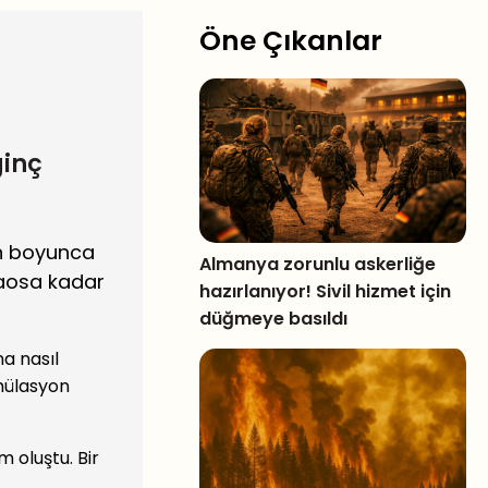
Öne Çıkanlar
ginç
ün boyunca
Almanya zorunlu askerliğe
kaosa kadar
hazırlanıyor! Sivil hizmet için
düğmeye basıldı
a nasıl
imülasyon
m oluştu. Bir