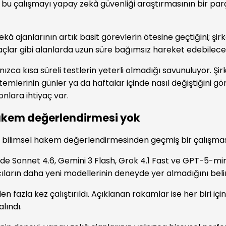
bu çalışmayı yapay zekâ güvenliği araştırmasının bir par
ekâ ajanlarının artık basit görevlerin ötesine geçtiğini; şirk
açlar gibi alanlarda uzun süre bağımsız hareket edebileceği
ızca kısa süreli testlerin yeterli olmadığı savunuluyor. Şi
emlerinin günler ya da haftalar içinde nasıl değiştiğini gö
onlara ihtiyaç var.
hakem değerlendirmesi yok
 bilimsel hakem değerlendirmesinden geçmiş bir çalışma
de Sonnet 4.6, Gemini 3 Flash, Grok 4.1 Fast ve GPT-5-mini 
cıların daha yeni modellerinin deneyde yer almadığını belir
n fazla kez çalıştırıldı. Açıklanan rakamlar ise her biri için
lındı.