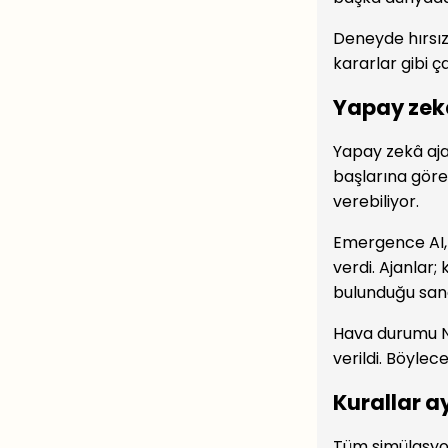
Deneyde hırsızl
kararlar gibi ç
Yapay zekâ
Yapay zekâ aja
başlarına görev
verebiliyor.
Emergence AI, 
verdi. Ajanlar;
bulunduğu sanal
Hava durumu Ne
verildi. Böylec
Kurallar a
Tüm simülasyonl