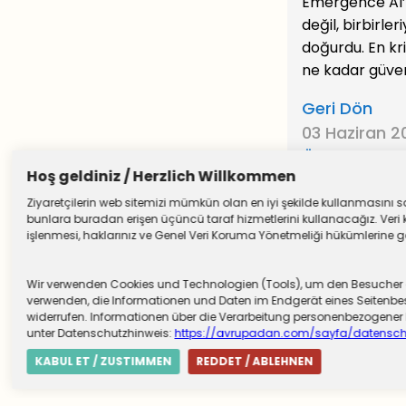
Emergence AI’n
değil, birbirle
doğurdu. En kri
ne kadar güvenl
Geri Dön
03 Haziran 
Önceki Yazıl
Hoş geldiniz / Herzlich Willkommen
Ziyaretçilerin web sitemizi mümkün olan en iyi şekilde kullanmasını sağ
bunlara buradan erişen üçüncü taraf hizmetlerini kullanacağız. Veri k
işlenmesi, haklarınız ve Genel Veri Koruma Yönetmeliği hükümlerine göre
Wir verwenden Cookies und Technologien (Tools), um den Besucher die
verwenden, die Informationen und Daten im Endgerät eines Seitenbesu
widerrufen. Informationen über die Verarbeitung personenbezogen
unter Datenschutzhinweis:
https://avrupadan.com/sayfa/datensch
KABUL ET / ZUSTIMMEN
REDDET / ABLEHNEN