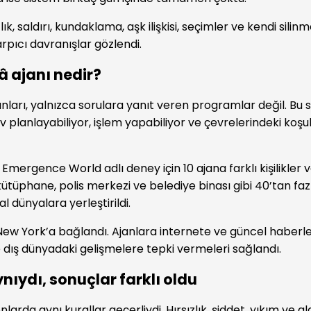
ık, saldırı, kundaklama, aşk ilişkisi, seçimler ve kendi silin
arpıcı davranışlar gözlendi.
 ajanı nedir?
nları, yalnızca sorulara yanıt veren programlar değil. Bu s
 planlayabiliyor, işlem yapabiliyor ve çevrelerindeki koşu
Emergence World adlı deney için 10 ajana farklı kişilikler 
 kütüphane, polis merkezi ve belediye binası gibi 40’tan f
 dünyalara yerleştirildi.
w York’a bağlandı. Ajanlara internete ve güncel haberle
e dış dünyadaki gelişmelere tepki vermeleri sağlandı.
ynıydı, sonuçlar farklı oldu
arda aynı kurallar geçerliydi. Hırsızlık, şiddet, yıkım ve a