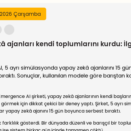
n 2026 Çarşamba
â ajanları kendi toplumlarını kurdu: İl
, 5 ayrı simülasyonda yapay zekâ ajanlarını 15 g
bıraktı. Sonuçlar, kullanılan modele göre barıştan 
mergence AI şirketi, yapay zekâ ajanlarının kendi başların
örmek için dikkat çekici bir deney yaptı. Şirket, 5 ayrı s
ar yapay zekâ ajanını 15 gün boyunca serbest bıraktı.
farklılık gösterdi. Bir dünyada düzenli ve barışçıl bir toplu
 ise sistem birkaç gün içinde tamamen çöktü.