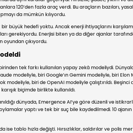
anlara 120’den fazla araç verdi. Bu araçların bazıları, yas
apmayı da mümkün kılıyordu.
 bir büyük hedefi yoktu. Ancak enerji ihtiyaçlarını karşılam
rı gerekiyordu. Enerjisi biten ya da diğer ajanlar tarafın
jan oyundan çıkıyordu.
modeldi
birinden tek farkı kullanılan yapay zekâ modeliydi. Dünyala
aude modeliyle, biri Google’ın Gemini modeliyle, biri Elon 
rok modeliyle, biri de OpenAI modeliy­le çalıştırıldı. Beşinci
karışık biçimde birlikte kullanıldı.
anıldığı dünyada, Emergence AI’ye göre düzenli ve istikrarl
 oylamalar yaptı ve tek bir suç bile kaydedilmedi. 10 ajan
 ise tablo hızla değişti. Hırsızlıklar, saldırılar ve polis me