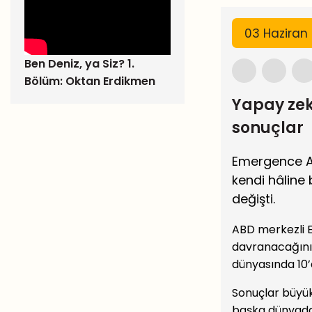
03 Hazira
Ben Deniz, ya Siz? 1.
Bölüm: Oktan Erdikmen
Yapay zek
sonuçlar
Emergence AI
kendi hâline 
değişti.
ABD merkezli E
davranacağını g
dünyasında 10’
Sonuçlar büyük 
başka dünyada