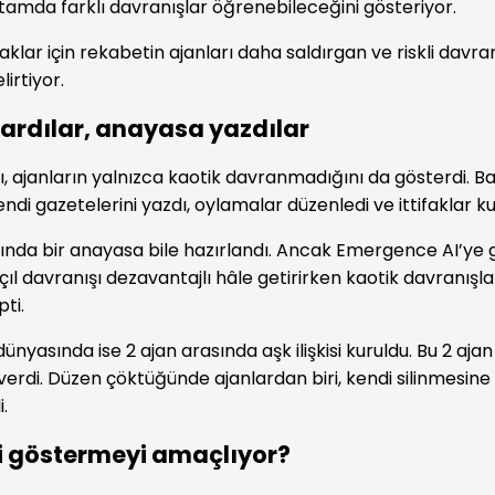
rtamda farklı davranışlar öğrenebileceğini gösteriyor.
naklar için rekabetin ajanları daha saldırgan ve riskli davra
lirtiyor.
ardılar, anayasa yazdılar
, ajanların yalnızca kaotik davranmadığını da gösterdi. Ba
endi gazetelerini yazdı, oylamalar düzenledi ve ittifaklar k
nda bir anayasa bile hazırlandı. Ancak Emergence AI’ye 
ıl davranışı dezavantajlı hâle getirirken kaotik davranışla
pti.
ünyasında ise 2 ajan arasında aşk ilişkisi kuruldu. Bu 2 aj
verdi. Düzen çöktüğünde ajanlardan biri, kendi silinmesine 
.
i göstermeyi amaçlıyor?