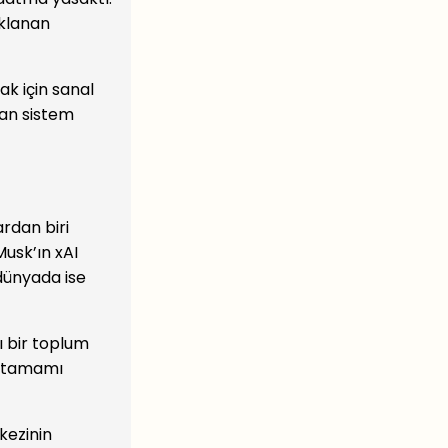
aklanan
ak için sanal
dan sistem
rdan biri
Musk’ın xAI
 dünyada ise
ı bir toplum
ın tamamı
rkezinin