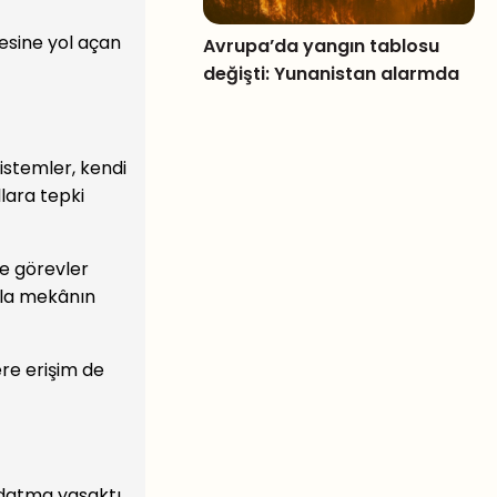
mesine yol açan
Avrupa’da yangın tablosu
değişti: Yunanistan alarmda
istemler, kendi
llara tepki
ve görevler
azla mekânın
re erişim de
ldatma yasaktı.