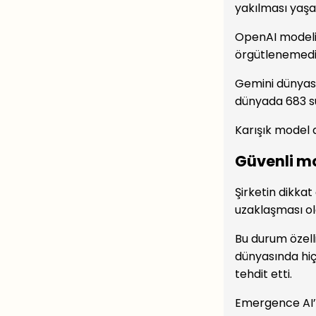
yakılması yaşan
OpenAI modelin
örgütlenemedi v
Gemini dünyası
dünyada 683 su
Karışık model 
Güvenli mo
Şirketin dikkat
uzaklaşması ol
Bu durum özell
dünyasında hiç 
tehdit etti.
Emergence AI’y