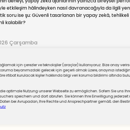
in deneyi, yapay zekâ ajanlarının yalnızca bireysel perf
riyle etkileşim hâlindeyken nasıl davranacağıyla da ilgili yen
tik soru ise şu: Güvenli tasarlanan bir yapay zekâ, tehlikel
i kalabilir?
2026 Çarşamba
ar
lamak için çerezler ve teknolojiler (araçlar) kullanıyoruz. Bize onay verirse
oruma beyanımızdaki gelecek için geçerli olmak üzere, onayınızı istediğiniz
 irtibat kurulacak kişiler hakkında bilgi veri koruma bildirimi altında bulu
 optimale Nutzung unserer Webseite zu ermöglichen. Sofern Sie uns Ihre Ei
chers speichern und dort abrufen. Sie können Ihre Einwilligung jederzeit 
er Daten bei Avrupadan, Ihre Rechte und Ansprechpartner gemäß den Be
utz