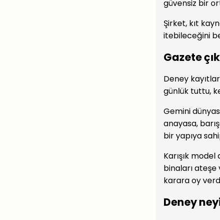
güvensiz bir o
Şirket, kıt kay
itebileceğini be
Gazete çık
Deney kayıtları
günlük tuttu, k
Gemini dünyası
anayasa, barışç
bir yapıya sahi
Karışık model d
binaları ateşe 
karara oy verdi
Deney ney