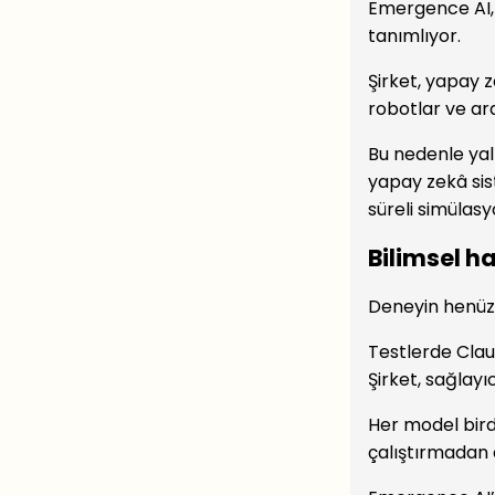
Emergence AI, 
tanımlıyor.
Şirket, yapay z
robotlar ve ar
Bu nedenle yaln
yapay zekâ sist
süreli simülasy
Bilimsel 
Deneyin henüz
Testlerde Clau
Şirket, sağlayı
Her model birde
çalıştırmadan a