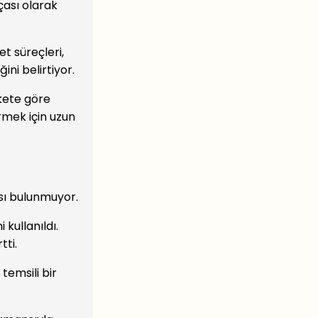
çası olarak
et süreçleri,
ni belirtiyor.
rkete göre
rmek için uzun
sı bulunmuyor.
kullanıldı.
tti.
 temsili bir