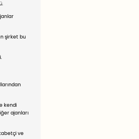
ü.
janlar
n şirket bu
.
llarından
ve kendi
iğer ajanları
kabetçi ve