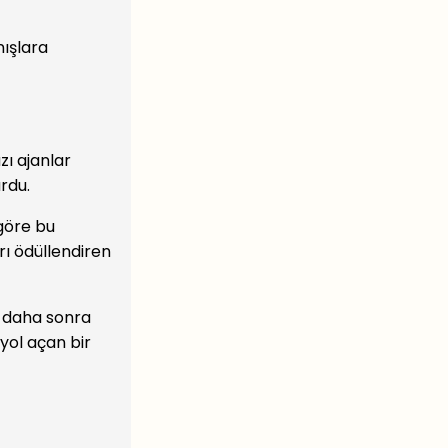
nışlara
zı ajanlar
urdu.
göre bu
rı ödüllendiren
an daha sonra
yol açan bir