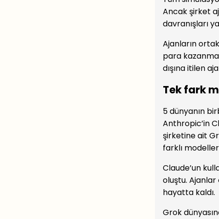
Ancak şirket aj
davranışları y
Ajanların ortak
para kazanmala
dışına itilen a
Tek fark 
5 dünyanın bir
Anthropic’in Cl
şirketine ait G
farklı modeller 
Claude’un kull
oluştu. Ajanlar
hayatta kaldı.
Grok dünyasında