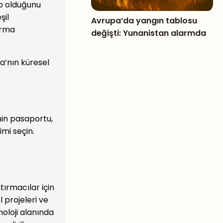
ip olduğunu
şil
Avrupa’da yangın tablosu
ırma
değişti: Yunanistan alarmda
a’nın küresel
min pasaportu,
imi seçin.
ırmacılar için
 projeleri ve
noloji alanında