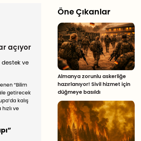
Öne Çıkanlar
ar açıyor
n destek ve
Almanya zorunlu askerliğe
hazırlanıyor! Sivil hizmet için
enen “Bilim
düğmeye basıldı
hâle getirecek
rupa’da kalış
 hızlı ve
apı”