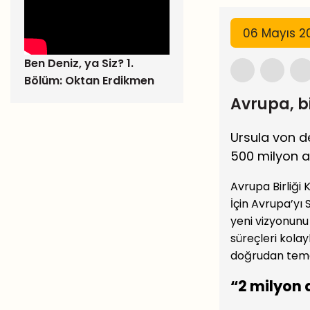
06 Mayıs 20
Ben Deniz, ya Siz? 1.
Bölüm: Oktan Erdikmen
Avrupa, b
Ursula von de
500 milyon av
Avrupa Birliği
İçin Avrupa’yı 
yeni vizyonunu 
süreçleri kolay
doğrudan tema
“2 milyon 