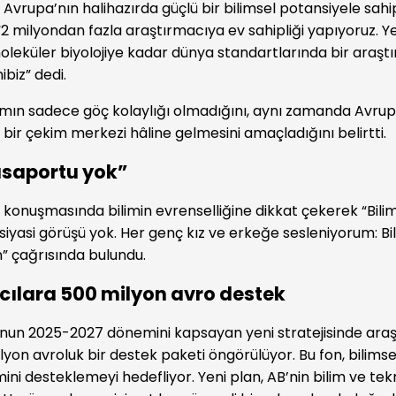
 Avrupa’nın halihazırda güçlü bir bilimsel potansiyele sah
2 milyondan fazla araştırmacıya ev sahipliği yapıyoruz. Ye
oleküler biyolojiye kadar dünya standartlarında bir araşt
ibiz” dedi.
ımın sadece göç kolaylığı olmadığını, aynı zamanda Avrup
 bir çekim merkezi hâline gelmesini amaçladığını belirtti.
asaportu yok”
 konuşmasında bilimin evrenselliğine dikkat çekerek “Bili
 siyasi görüşü yok. Her genç kız ve erkeğe sesleniyorum: Bil
n” çağrısında bulundu.
cılara 500 milyon avro destek
un 2025-2027 dönemini kapsayan yeni stratejisinde araşt
yon avroluk bir destek paketi öngörülüyor. Bu fon, bilimsel
ini desteklemeyi hedefliyor. Yeni plan, AB’nin bilim ve tek