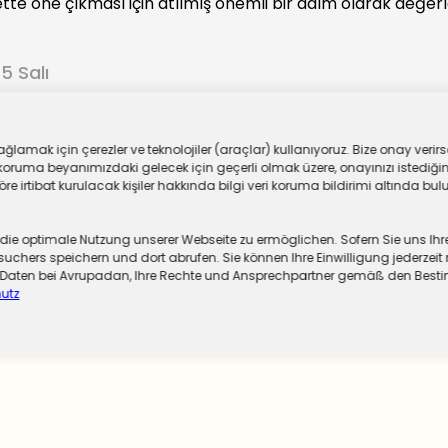
te öne çıkması için atılmış önemli bir adım olarak değerle
5 Salı
ar
lamak için çerezler ve teknolojiler (araçlar) kullanıyoruz. Bize onay verirse
oruma beyanımızdaki gelecek için geçerli olmak üzere, onayınızı istediğiniz
 irtibat kurulacak kişiler hakkında bilgi veri koruma bildirimi altında bulu
 optimale Nutzung unserer Webseite zu ermöglichen. Sofern Sie uns Ihre Ei
chers speichern und dort abrufen. Sie können Ihre Einwilligung jederzeit 
er Daten bei Avrupadan, Ihre Rechte und Ansprechpartner gemäß den Be
utz