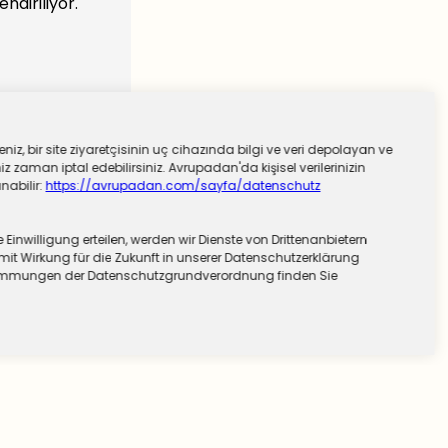
ndiriliyor.
niz, bir site ziyaretçisinin uç cihazında bilgi ve veri depolayan ve
 zaman iptal edebilirsiniz. Avrupadan'da kişisel verilerinizin
nabilir:
https://avrupadan.com/sayfa/datenschutz
nwilligung erteilen, werden wir Dienste von Drittenanbietern
mit Wirkung für die Zukunft in unserer Datenschutzerklärung
stimmungen der Datenschutzgrundverordnung finden Sie