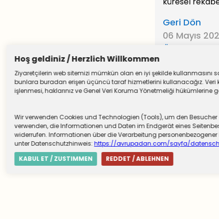
küresel rekabet
Geri Dön
06 Mayıs 202
Önceki Yazıl
Hoş geldiniz / Herzlich Willkommen
Ziyaretçilerin web sitemizi mümkün olan en iyi şekilde kullanmasını sağ
bunlara buradan erişen üçüncü taraf hizmetlerini kullanacağız. Veri k
işlenmesi, haklarınız ve Genel Veri Koruma Yönetmeliği hükümlerine göre
Wir verwenden Cookies und Technologien (Tools), um den Besucher die
verwenden, die Informationen und Daten im Endgerät eines Seitenbesu
widerrufen. Informationen über die Verarbeitung personenbezogen
unter Datenschutzhinweis:
https://avrupadan.com/sayfa/datensch
KABUL ET / ZUSTIMMEN
REDDET / ABLEHNEN