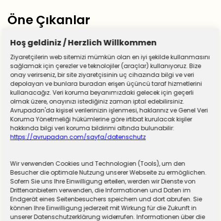
Öne Çıkanlar
Hoş geldiniz / Herzlich Willkommen
Ziyaretçilerin web sitemizi mümkün olan en iyi şekilde kullanmasını
sağlamak için çerezler ve teknolojiler (araçlar) kullanıyoruz. Bize
onay verirseniz, bir site ziyaretçisinin uç cihazında bilgi ve veri
depolayan ve bunlara buradan erişen üçüncü taraf hizmetlerini
kullanacağız. Veri koruma beyanımızdaki gelecek için geçerli
olmak üzere, onayınızı istediğiniz zaman iptal edebilirsiniz.
Avrupadan'da kişisel verilerinizin işlenmesi, haklarınız ve Genel Veri
Koruma Yönetmeliği hükümlerine göre irtibat kurulacak kişiler
hakkında bilgi veri koruma bildirimi altında bulunabilir:
https://avrupadan.com/sayfa/datenschutz
Wir verwenden Cookies und Technologien (Tools), um den
Almanya zorunlu askerliğe hazırlanıyor! Sivil
Besucher die optimale Nutzung unserer Webseite zu ermöglichen.
Sofern Sie uns Ihre Einwilligung erteilen, werden wir Dienste von
hizmet için düğmeye basıldı
Drittenanbietern verwenden, die Informationen und Daten im
Endgerät eines Seitenbesuchers speichern und dort abrufen. Sie
können Ihre Einwilligung jederzeit mit Wirkung für die Zukunft in
unserer Datenschutzerklärung widerrufen. Informationen über die