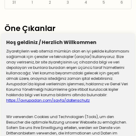
31
1
2
3
4
5
6
Öne Çıkanlar
Hoş geldiniz / Herzlich Willkommen
Ziyaretçilerin web sitemizi mümkün olan en iyi şekilde kullanmasını
sağlamak için çerezler ve teknolojiler (araçlar) kullanıyoruz. Bize
onay verirseniz, bir site ziyaretçisinin uç cihazında bilgi ve veri
depolayan ve bunlara buradan erişen üçüncü taraf hizmetlerini
kullanacağız. Veri koruma beyanımızdaki gelecek için geçerli
olmak üzere, onayınızı istediğiniz zaman iptal edebilirsiniz.
Avrupadan'da kişisel verilerinizin işlenmesi, haklarınız ve Genel Veri
Koruma Yönetmeliği hükümlerine göre irtibat kurulacak kişiler
hakkında bilgi veri koruma bildirimi altında bulunabilir:
https://avrupadan.com/sayfa/datenschutz
Wir verwenden Cookies und Technologien (Tools), um den
Almanya zorunlu askerliğe hazırlanıyor! Sivil
Besucher die optimale Nutzung unserer Webseite zu ermöglichen.
Sofern Sie uns Ihre Einwilligung erteilen, werden wir Dienste von
hizmet için düğmeye basıldı
Drittenanbietern verwenden, die Informationen und Daten im