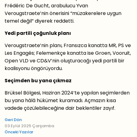
Frédéric De Gucht, arabulucu Yvan
Verougstraete’nin önerisini “müzakerelere uygun
temel değil” diyerek reddetti.
Yedi partili çoğunluk planı
Verougstraete’nin planı, Fransızca kanatta MR, PS ve
Les Engagés; Felemenkçe kanatta ise Groen, Vooruit,
Open VLD ve CD&V’nin oluşturacağı yedi partili bir
koalisyonu öngörüyordu.
Seçimden bu yana çıkmaz
Brüksel Bölgesi, Haziran 2024’te yapılan seçimlerden
bu yana hâlâ hükümet kuramadı. Açmazın kısa
vadede çözülebileceğine dair beklentiler zayıf.
Geri Dön
03 Eylül 2025 Çarşamba
Önceki Yazılar